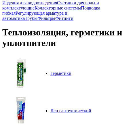
Изделия для водоотведения
Счетчики для воды и
комплектующие
Коллекторные системы
Подводка
гибкая
Регулирующая арматура и
автоматика
Трубы
Фильтры
Фитинги
Теплоизоляция, герметики и
уплотнители
Герметики
Лен сантехнический