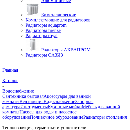
Алюминиевые
Биметаллические
Комплектующие для радиаторов
Радиаторы aquaprom
Радиаторы firenze
Радиаторы royal
Радиаторы АКВАПРОМ
Радиаторы ОАЗИЗ
Главная
-
Каталог
-
Водоснабжение
Сантехника бытовая
Аксессуары для ванной
комнаты
Вентиляция
Водоснабжение
Запорная
арматура
Инструменты
Кухонные мойки
Мебель для ванной
комнаты
Насосы для воды и насосное
оборудование
Поливочное обуродование
Радиаторы отопления
-
Теплоизоляция, герметики и уплотнители