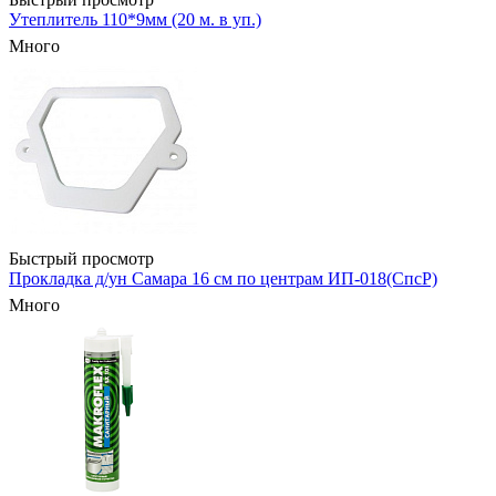
Утеплитель 110*9мм (20 м. в уп.)
Много
Быстрый просмотр
Прокладка д/ун Самара 16 см по центрам ИП-018(СпсР)
Много