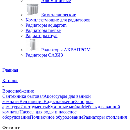
Алюминиевые
Биметаллические
Комплектующие для радиаторов
Радиаторы aquaprom
Радиаторы firenze
Радиаторы royal
Радиаторы АКВАПРОМ
Радиаторы ОАЗИЗ
Главная
-
Каталог
-
Водоснабжение
Сантехника бытовая
Аксессуары для ванной
комнаты
Вентиляция
Водоснабжение
Запорная
арматура
Инструменты
Кухонные мойки
Мебель для ванной
комнаты
Насосы для воды и насосное
оборудование
Поливочное обуродование
Радиаторы отопления
-
Фитинги