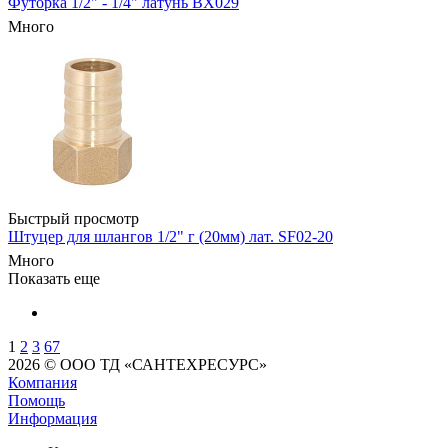
Футорка 1/2" - 1/4" латунь BX029
Много
Быстрый просмотр
Штуцер для шлангов 1/2" г (20мм) лат. SF02-20
Много
Показать еще
1
2
3
67
2026 © ООО ТД «САНТЕХРЕСУРС»
Компания
Помощь
Информация