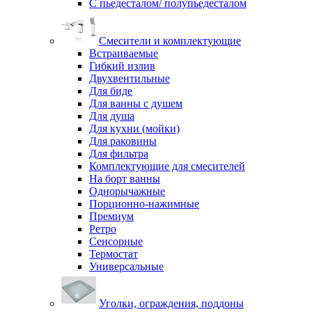
С пьедесталом/ полупьедесталом
Смесители и комплектующие
Встраиваемые
Гибкий излив
Двухвентильные
Для биде
Для ванны с душем
Для душа
Для кухни (мойки)
Для раковины
Для фильтра
Комплектующие для смесителей
На борт ванны
Однорычажные
Порционно-нажимные
Премиум
Ретро
Сенсорные
Термостат
Универсальные
Уголки, ограждения, поддоны